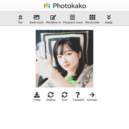
Üst
Şəkli seçin
Redaktə et
Proqramı seçin
Nümunələr
Aşağı
Yüklə
Orijinal
Son
Təsadüfi
Sonrakı