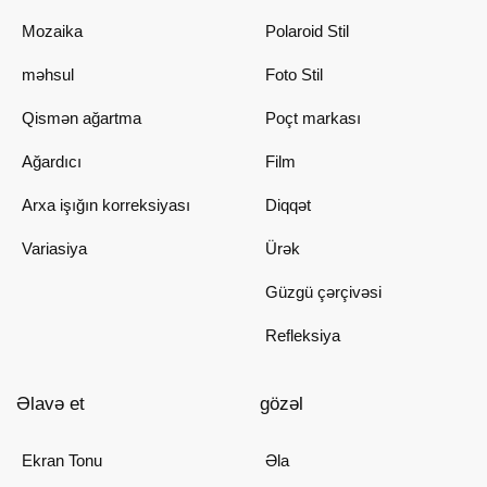
Mozaika
Polaroid Stil
məhsul
Foto Stil
Qismən ağartma
Poçt markası
Ağardıcı
Film
Arxa işığın korreksiyası
Diqqət
Variasiya
Ürək
Güzgü çərçivəsi
Refleksiya
Əlavə et
gözəl
Ekran Tonu
Əla