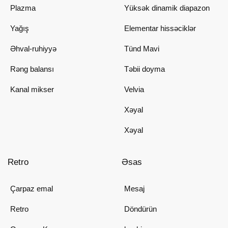
Plazma
Yüksək dinamik diapazon
Yağış
Elementar hissəciklər
Əhval-ruhiyyə
Tünd Mavi
Rəng balansı
Təbii doyma
Kanal mikser
Velvia
Xəyal
Xəyal
Retro
Əsas
Çarpaz emal
Mesaj
Retro
Döndürün