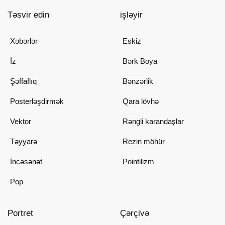
Təsvir edin
işləyir
Xəbərlər
Eskiz
İz
Bərk Boya
Şəffaflıq
Bənzərlik
Posterləşdirmək
Qara lövhə
Vektor
Rəngli karandaşlar
Təyyarə
Rezin möhür
İncəsənət
Pointilizm
Pop
Portret
Çərçivə