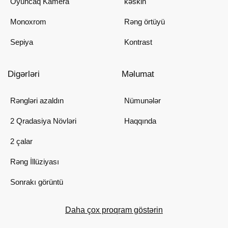
Oyuncaq Kamera
kəskin
Monoxrom
Rəng örtüyü
Sepiya
Kontrast
Digərləri
Məlumat
Rəngləri azaldın
Nümunələr
2 Qradasiya Növləri
Haqqında
2 çalar
Rəng İllüziyası
Sonrakı görüntü
Daha çox proqram göstərin