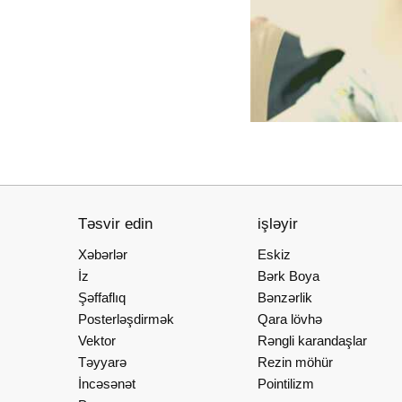
Təsvir edin
işləyir
Xəbərlər
Eskiz
İz
Bərk Boya
Şəffaflıq
Bənzərlik
Posterləşdirmək
Qara lövhə
Vektor
Rəngli karandaşlar
Təyyarə
Rezin möhür
İncəsənət
Pointilizm