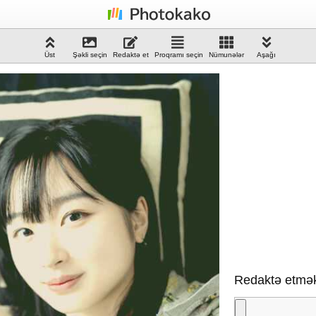
Üst
Şəkli seçin
Redaktə et
Proqramı seçin
Nümunələr
Aşağı
Redaktə etmək