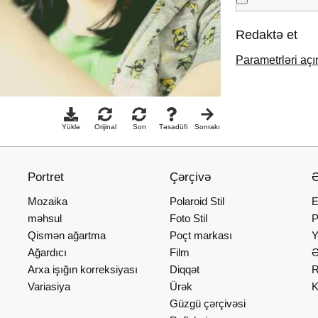
Redaktə et
Parametrləri açı
Yüklə
Orijinal
Son
Təsadüfi
Sonrakı
Portret
Çərçivə
Ə
Mozaika
Polaroid Stil
E
məhsul
Foto Stil
P
Qismən ağartma
Poçt markası
Y
Ağardıcı
Film
Ə
Arxa işığın korreksiyası
Diqqət
R
Variasiya
Ürək
K
Güzgü çərçivəsi