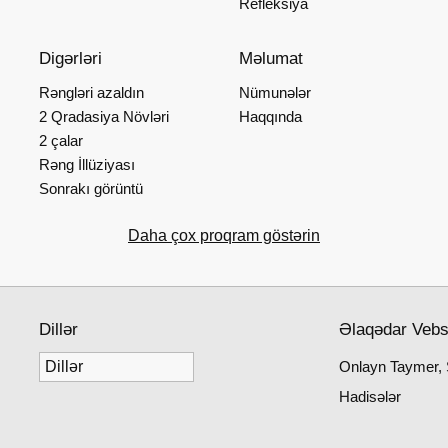
Refleksiya
Digərləri
Məlumat
Rəngləri azaldın
Nümunələr
2 Qradasiya Növləri
Haqqında
2 çalar
Rəng İllüziyası
Sonrakı görüntü
Daha çox proqram göstərin
Dillər
Əlaqədar Vebs
Onlayn Taymer, 
Hadisələr