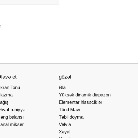
n
lavə et
gözəl
kran Tonu
Əla
lazma
Yüksək dinamik diapazon
ağış
Elementar hissəciklər
hval-ruhiyyə
Tünd Mavi
əng balansı
Təbii doyma
anal mikser
Velvia
Xəyal