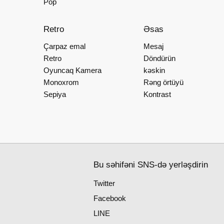
Pop
Retro
Əsas
Çarpaz emal
Mesaj
Retro
Döndürün
Oyuncaq Kamera
kəskin
Monoxrom
Rəng örtüyü
Sepiya
Kontrast
Bu səhifəni SNS-də yerləşdirin
Twitter
Facebook
LINE