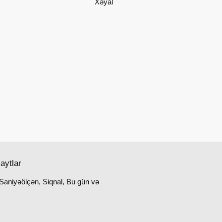
Xəyal
aytlar
Saniyəölçən, Siqnal, Bu gün və