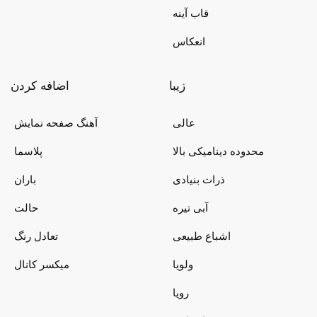
قاب آینه
انعکاس
زیبا
اضافه کردن
عالی
آهنگ صفحه نمایش
محدوده دینامیکی بالا
پلاسما
ذرات بنیادی
باران
آبی تیره
حالت
اشباع طبیعی
تعادل رنگ
ولویا
میکسر کانال
رویا