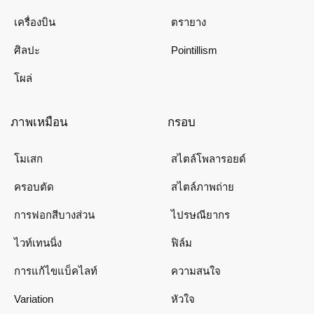
เครื่องบิน
ตรายาง
ศิลปะ
Pointillism
โผล่
ภาพเหมือน
กรอบ
โมเสก
สไตล์โพลารอยด์
ครอบตัด
สไตล์ภาพถ่าย
การฟอกสีบางส่วน
ไปรษณียากร
ไวท์เทนนิ่ง
ฟิล์ม
การแก้ไขแบ็คไลท์
ความสนใจ
Variation
หัวใจ