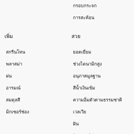
กรอบกระจก
การสะท้อน
เพิ่ม
สวย
สกรีนโทน
ยอดเยี่ยม
พลาสม่า
ช่วงไดนามิกสูง
ฝน
อนุภาคมูลฐาน
อารมณ์
สีน้ำเงินเข้ม
สมดุลสี
ความอิ่มตัวตามธรรมชาติ
มิกเซอร์ช่อง
เวลเวีย
ฝัน