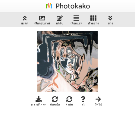
สูงสุด
เลือกรูปภาพ
แก้ไข
เลือกแอพ
ตัวอย่าง
ล่าง
ดาวน์โหลด
ต้นฉบับ
ล่าสุด
สุ่ม
ถัดไป