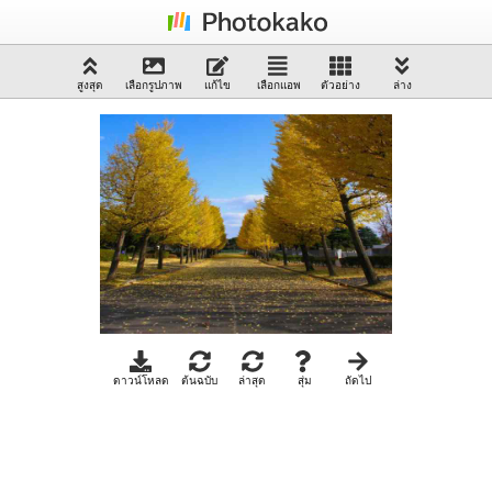
สูงสุด
เลือกรูปภาพ
แก้ไข
เลือกแอพ
ตัวอย่าง
ล่าง
ดาวน์โหลด
ต้นฉบับ
ล่าสุด
สุ่ม
ถัดไป