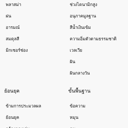
พลาสม่า
ช่วงไดนามิกสูง
ฝน
อนุภาคมูลฐาน
อารมณ์
สีน้ำเงินเข้ม
สมดุลสี
ความอิ่มตัวตามธรรมชาติ
มิกเซอร์ช่อง
เวลเวีย
ฝัน
ฝันกลางวัน
ย้อนยุค
ขั้นพื้นฐาน
ข้ามการประมวลผล
ข้อความ
ย้อนยุค
หมุน