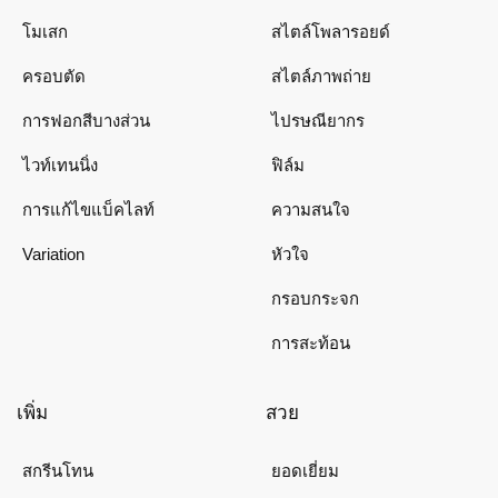
โมเสก
สไตล์โพลารอยด์
ครอบตัด
สไตล์ภาพถ่าย
การฟอกสีบางส่วน
ไปรษณียากร
ไวท์เทนนิ่ง
ฟิล์ม
การแก้ไขแบ็คไลท์
ความสนใจ
Variation
หัวใจ
กรอบกระจก
การสะท้อน
เพิ่ม
สวย
สกรีนโทน
ยอดเยี่ยม