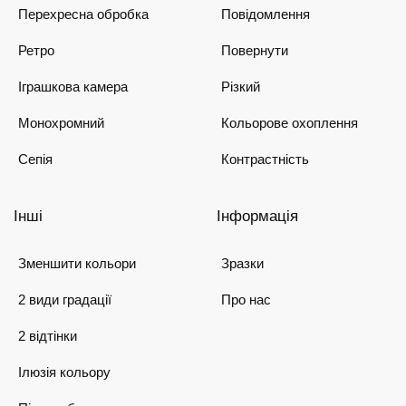
Перехресна обробка
Повідомлення
Ретро
Повернути
Іграшкова камера
Різкий
Монохромний
Кольорове охоплення
Сепія
Контрастність
Інші
Інформація
Зменшити кольори
Зразки
2 види градації
Про нас
2 відтінки
Ілюзія кольору