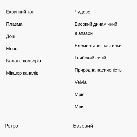
Екранний тон
Чудово.
Плазма
Високий динамічний
діапазон
Дощ
Елементарні частинки
Mood
Глибокий синій
Баланс кольорів
Природна насиченість
Мікшер каналів
Velvia
Мрія
Мрія
Ретро
Базовий