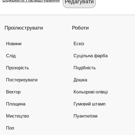
Проілюструвати
Роботи
Новини
Ескіз
Слід
Суцільна фарба
Прозорість
Подібність
Постеризувати
Дошка
Вектор
Кольорові олівці
Площина
Гумовий штамп
Мистецтво
Пуантилізм
Поп