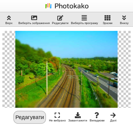
Верх
Виберіть зображення
Редагувати
Виберіть програму
Зразки
Внизу
Редагувати
Не вибрано
Завантажити
Випадкове
Далі