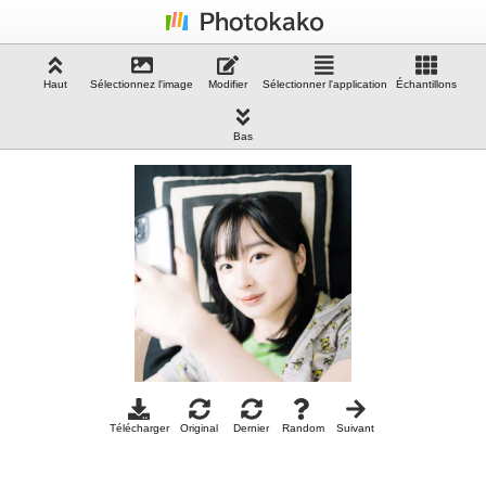
Haut
Sélectionnez l'image
Modifier
Sélectionner l'application
Échantillons
Bas
Télécharger
Original
Dernier
Random
Suivant