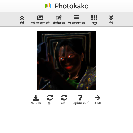
शीर्ष
छवि का चयन करें
संपादित करें
ऐप का चयन करें
नमूने
नीचे
डाउनलोड
मूल
अंतिम
यादृच्छिक रूप से
अगला