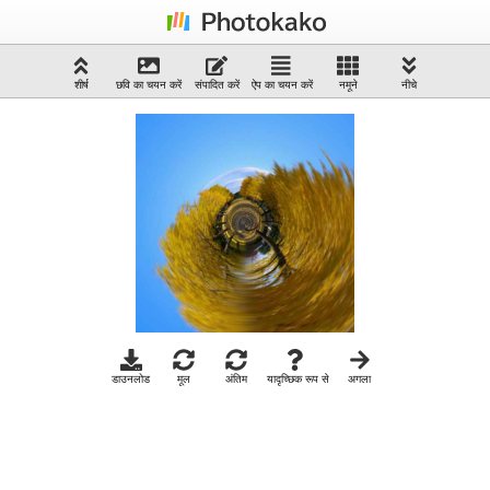
शीर्ष
छवि का चयन करें
संपादित करें
ऐप का चयन करें
नमूने
नीचे
डाउनलोड
मूल
अंतिम
यादृच्छिक रूप से
अगला