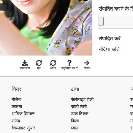
संपादित करने के 
संपादित करें
सेटिंग्स खोलें
डाउनलोड
मूल
अंतिम
यादृच्छिक रूप से
अगला
चित्र
ढांचा
जो
मौज़ेक
पोलोराइड शैली
स
काटना
फोटो शैली
प्
आंशिक विरंजन
डाक टिकट
वर
सफेद
फ़िल्म
म
बैकलाइट सुधार
ध्यान
र