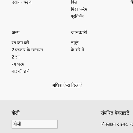
उतार - चढ़ाव
दिल
च
मिरर फ्रेम
प्रतिबिंब
अन्य
जानकारी
रंग कम करें
नमूने
2 प्रकार के उन्नयन
के बारे में
2 रंग
रंग भ्रम
बाद की छवि
अधिक ऐप्स दिखाएं
बोली
संबंधित वेबसाइटें
ऑनलाइन टाइमर, स्टॉप