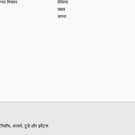
ैनल मिक्सर
वेल्विया
ख्वाब
सपना
वॉच, अलार्म, टुडे और इवेंट्स