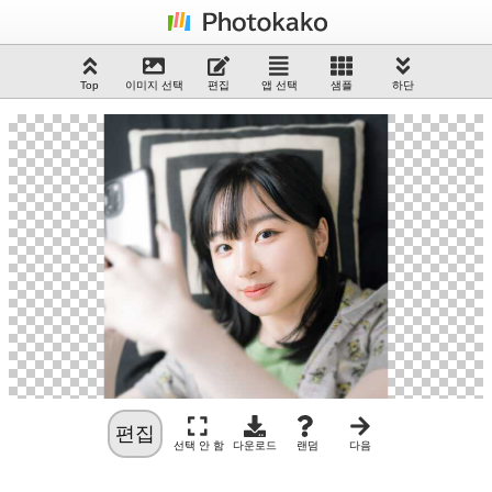
Top
이미지 선택
편집
앱 선택
샘플
하단
편집
선택 안 함
다운로드
랜덤
다음