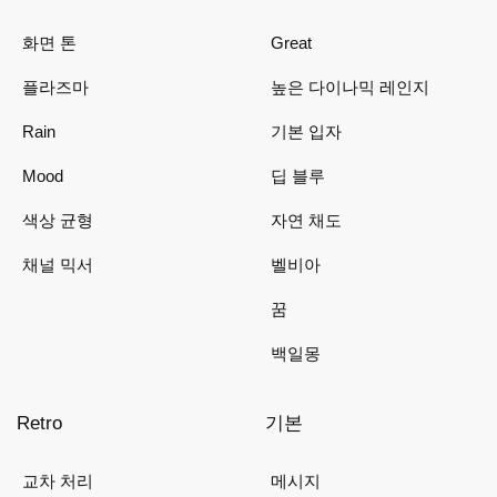
화면 톤
Great
플라즈마
높은 다이나믹 레인지
Rain
기본 입자
Mood
딥 블루
색상 균형
자연 채도
채널 믹서
벨비아
꿈
백일몽
Retro
기본
교차 처리
메시지