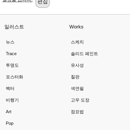
일러스트
Works
뉴스
스케치
Trace
솔리드 페인트
투명도
유사성
포스터화
칠판
벡터
색연필
비행기
고무 도장
Art
점묘법
Pop