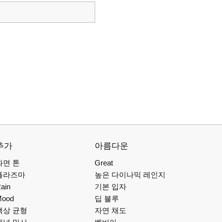
추가
아름다운
화면 톤
Great
플라즈마
높은 다이나믹 레인지
ain
기본 입자
Mood
딥 블루
색상 균형
자연 채도