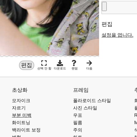
편집
설정을 엽니다.
편집
선택 안 함
다운로드
랜덤
다음
초상화
프레임
모자이크
폴라로이드 스타일
자르기
사진 스타일
부분 미백
우표
R
화이트닝
필름
백라이트 보정
주의