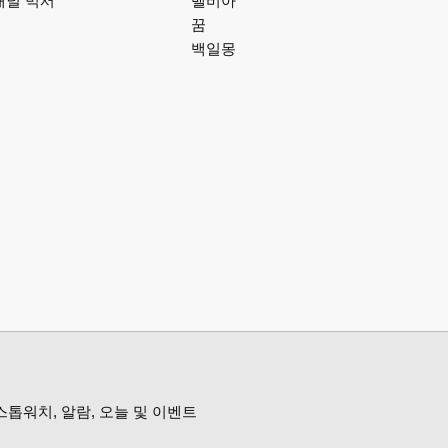
채널 믹서
벨비아
꿈
백일몽
스톱워치, 알람, 오늘 및 이벤트