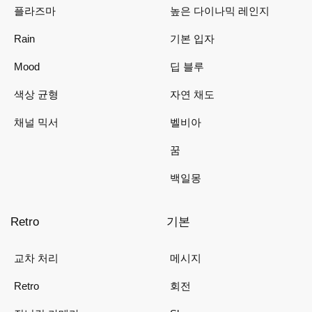
플라즈마
높은 다이나믹 레인지
Rain
기본 입자
Mood
딥 블루
색상 균형
자연 채도
채널 믹서
벨비아
꿈
백일몽
Retro
기본
교차 처리
메시지
Retro
회전