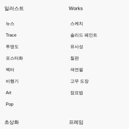
일러스트
Works
뉴스
스케치
Trace
솔리드 페인트
투명도
유사성
포스터화
칠판
벡터
색연필
비행기
고무 도장
Art
점묘법
Pop
초상화
프레임