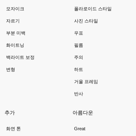
모자이크
폴라로이드 스타일
자르기
사진 스타일
부분 미백
우표
화이트닝
필름
백라이트 보정
주의
변형
하트
거울 프레임
반사
추가
아름다운
화면 톤
Great