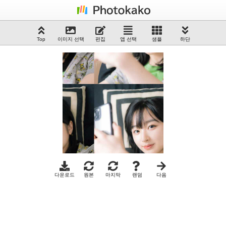
Top
이미지 선택
편집
앱 선택
샘플
하단
다운로드
원본
마지막
랜덤
다음