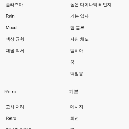
플라즈마
높은 다이나믹 레인지
Rain
기본 입자
Mood
딥 블루
색상 균형
자연 채도
채널 믹서
벨비아
꿈
백일몽
Retro
기본
교차 처리
메시지
Retro
회전