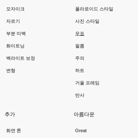
모자이크
폴라로이드 스타일
자르기
사진 스타일
부분 미백
우표
화이트닝
필름
백라이트 보정
주의
변형
하트
거울 프레임
반사
추가
아름다운
화면 톤
Great