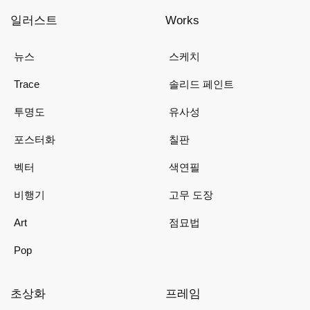
일러스트
Works
뉴스
스케치
Trace
솔리드 페인트
투명도
유사성
포스터화
칠판
벡터
색연필
비행기
고무 도장
Art
점묘법
Pop
초상화
프레임