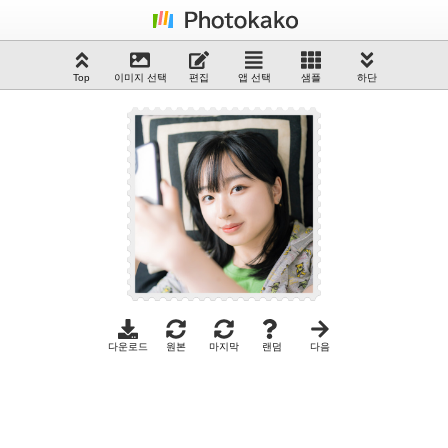
Top
이미지 선택
편집
앱 선택
샘플
하단
다운로드
원본
마지막
랜덤
다음