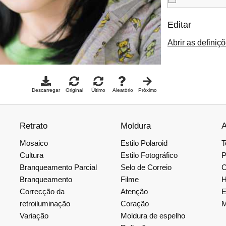
Editar
Abrir as definiç
Descarregar
Original
Último
Aleatório
Próximo
Retrato
Moldura
A
Mosaico
Estilo Polaroid
T
Cultura
Estilo Fotográfico
P
Branqueamento Parcial
Selo de Correio
C
Branqueamento
Filme
H
Correcção da
Atenção
E
retroiluminação
Coração
M
Variação
Moldura de espelho