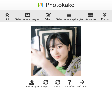
Início
Seleccione a Imagem
Editar
Seleccione a aplicação
Amostras
Fundo
Descarregar
Original
Último
Aleatório
Próximo