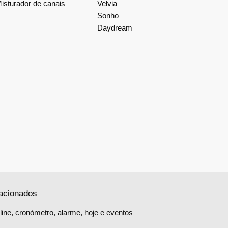
isturador de canais
Velvia
Sonho
Daydream
lacionados
ine, cronómetro, alarme, hoje e eventos