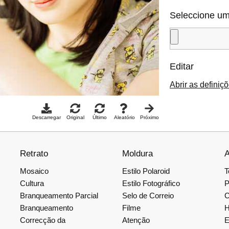
Seleccione um
Editar
Abrir as definiç
Descarregar
Original
Último
Aleatório
Próximo
Retrato
Moldura
A
Mosaico
Estilo Polaroid
T
Cultura
Estilo Fotográfico
P
Branqueamento Parcial
Selo de Correio
C
Branqueamento
Filme
H
Correcção da
Atenção
E