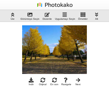
Üst
Görüntüyü Seçin
Düzenle
Uygulamayı Seçin
Örnekler
Alt
İndir
Orijinal
En son
Rastgele
Next