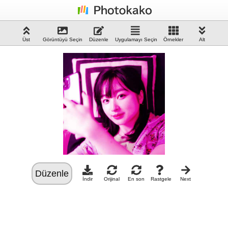
Üst
Görüntüyü Seçin
Düzenle
Uygulamayı Seçin
Örnekler
Alt
Düzenle
İndir
Orijinal
En son
Rastgele
Next