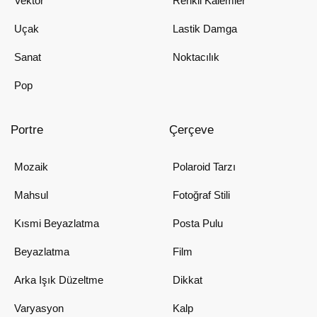
Vektör
Renkli Kalemler
Uçak
Lastik Damga
Sanat
Noktacılık
Pop
Portre
Çerçeve
Mozaik
Polaroid Tarzı
Mahsul
Fotoğraf Stili
Kısmi Beyazlatma
Posta Pulu
Beyazlatma
Film
Arka Işık Düzeltme
Dikkat
Varyasyon
Kalp