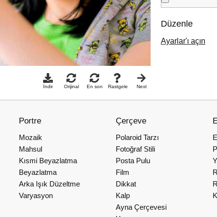
Düzenle
Ayarlar'ı açın
İndir
Orijinal
En son
Rastgele
Next
Portre
Çerçeve
E
Mozaik
Polaroid Tarzı
E
Mahsul
Fotoğraf Stili
P
Kısmi Beyazlatma
Posta Pulu
Y
Beyazlatma
Film
R
Arka Işık Düzeltme
Dikkat
R
Varyasyon
Kalp
K
Ayna Çerçevesi