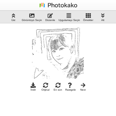
Üst
Görüntüyü Seçin
Düzenle
Uygulamayı Seçin
Örnekler
Alt
İndir
Orijinal
En son
Rastgele
Next