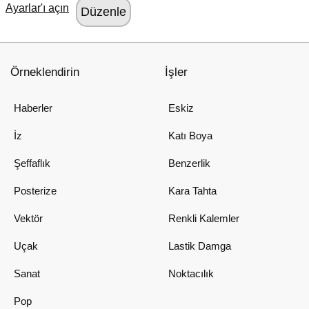
Ayarlar'ı açın
Örneklendirin
İşler
Haberler
Eskiz
İz
Katı Boya
Şeffaflık
Benzerlik
Posterize
Kara Tahta
Vektör
Renkli Kalemler
Uçak
Lastik Damga
Sanat
Noktacılık
Pop