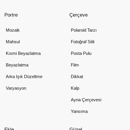
Portre
Çerçeve
Mozaik
Polaroid Tarzı
Mahsul
Fotoğraf Stili
Kısmi Beyazlatma
Posta Pulu
Beyazlatma
Film
Arka Işık Düzeltme
Dikkat
Varyasyon
Kalp
Ayna Çerçevesi
Yansıma
Ekle
Güzel