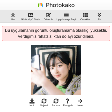
Üst
Görüntüyü Seçin
Düzenle
Uygulamayı Seçin
Örnekler
Alt
Bu uygulamanın görüntü oluşturamama olasılığı yüksektir.
Verdiğimiz rahatsızlıktan dolayı özür dileriz.
İndir
Orijinal
En son
Rastgele
Next