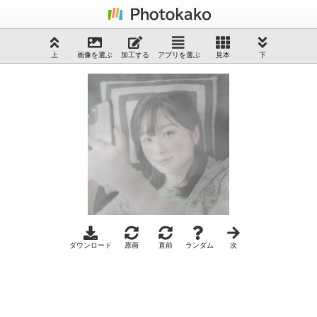
上
画像を選ぶ
加工する
アプリを選ぶ
見本
下
ダウンロード
原画
直前
ランダム
次