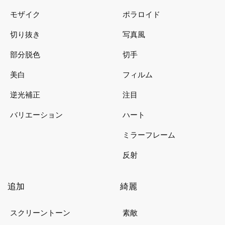
モザイク
ポラロイド
切り抜き
写真風
部分脱色
切手
美白
フィルム
逆光補正
注目
バリエーション
ハート
ミラーフレーム
反射
追加
綺麗
スクリーントーン
素敵