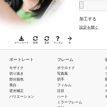
加工する
設定を開く
ダウンロード
原画
直前
ランダム
次
ポートレート
フレーム
モザイク
ポラロイド
切り抜き
写真風
部分脱色
切手
美白
フィルム
逆光補正
注目
バリエーション
ハート
ミラーフレーム