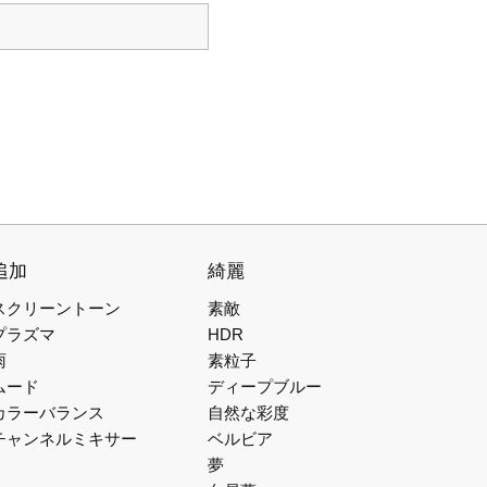
追加
綺麗
スクリーントーン
素敵
プラズマ
HDR
雨
素粒子
ムード
ディープブルー
カラーバランス
自然な彩度
チャンネルミキサー
ベルビア
夢