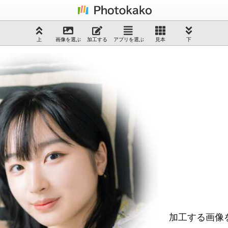
上
画像を選ぶ
加工する
アプリを選ぶ
見本
下
加工する画像