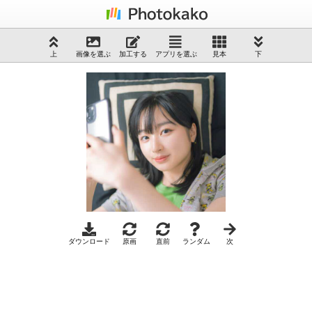
上
画像を選ぶ
加工する
アプリを選ぶ
見本
下
ダウンロード
原画
直前
ランダム
次