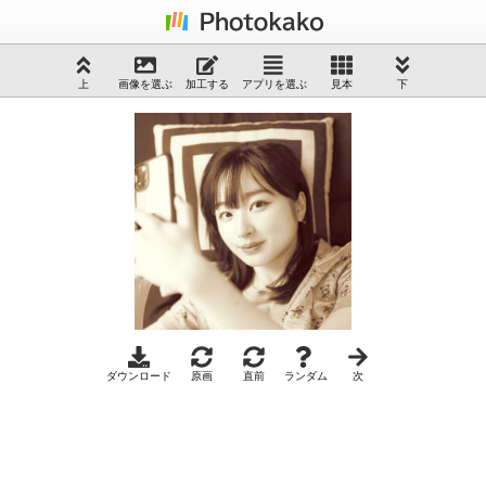
上
画像を選ぶ
加工する
アプリを選ぶ
見本
下
ダウンロード
原画
直前
ランダム
次