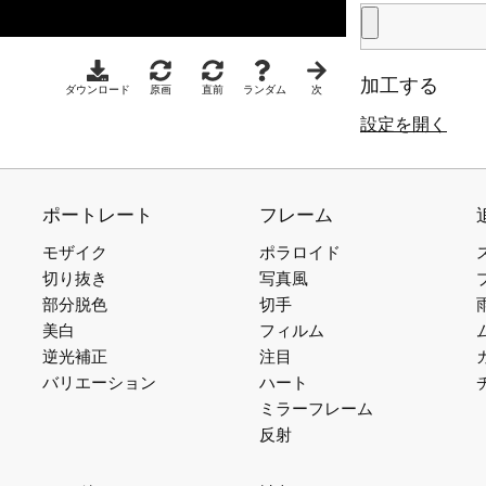
加工する
ダウンロード
原画
直前
ランダム
次
設定を開く
ポートレート
フレーム
モザイク
ポラロイド
切り抜き
写真風
部分脱色
切手
美白
フィルム
逆光補正
注目
バリエーション
ハート
ミラーフレーム
反射