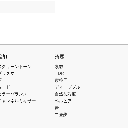
追加
綺麗
スクリーントーン
素敵
プラズマ
HDR
雨
素粒子
ムード
ディープブルー
カラーバランス
自然な彩度
チャンネルミキサー
ベルビア
夢
白昼夢