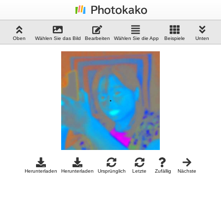
Oben
Wählen Sie das Bild
Bearbeiten
Wählen Sie die App
Beispiele
Unten
Herunterladen
Herunterladen
Ursprünglich
Letzte
Zufällig
Nächste