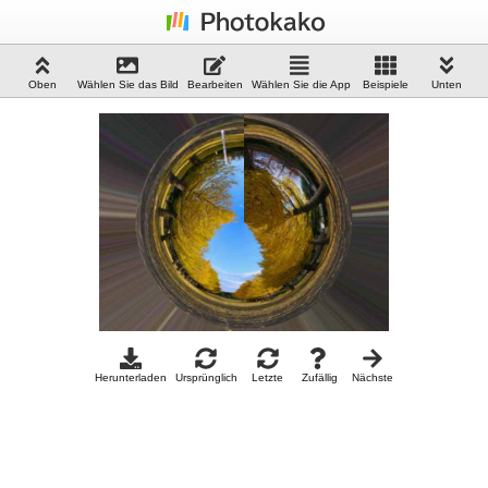
Oben
Wählen Sie das Bild
Bearbeiten
Wählen Sie die App
Beispiele
Unten
Herunterladen
Ursprünglich
Letzte
Zufällig
Nächste