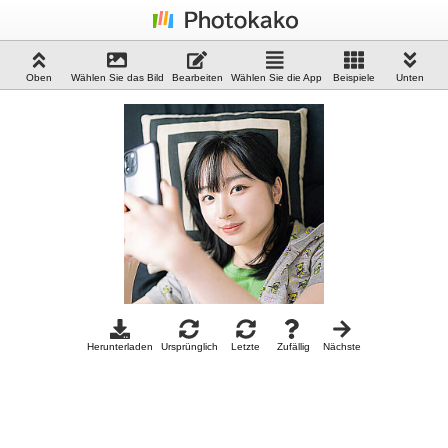
Oben
Wählen Sie das Bild
Bearbeiten
Wählen Sie die App
Beispiele
Unten
Herunterladen
Ursprünglich
Letzte
Zufällig
Nächste