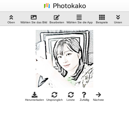
Oben
Wählen Sie das Bild
Bearbeiten
Wählen Sie die App
Beispiele
Unten
Herunterladen
Ursprünglich
Letzte
Zufällig
Nächste