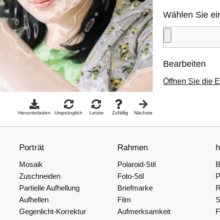
Wählen Sie ei
Bearbeiten
Öffnen Sie die E
Herunterladen
Ursprünglich
Letzte
Zufällig
Nächste
Porträt
Rahmen
h
Mosaik
Polaroid-Stil
B
Zuschneiden
Foto-Stil
P
Partielle Aufhellung
Briefmarke
R
Aufhellen
Film
S
Gegenlicht-Korrektur
Aufmerksamkeit
F