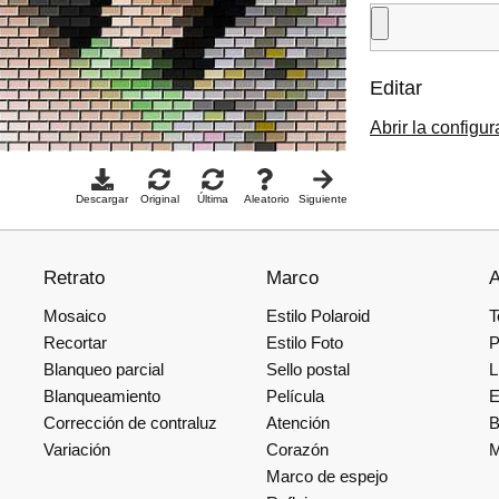
Editar
Abrir la configu
Descargar
Original
Última
Aleatorio
Siguiente
Retrato
Marco
A
Mosaico
Estilo Polaroid
T
Recortar
Estilo Foto
P
Blanqueo parcial
Sello postal
L
Blanqueamiento
Película
E
Corrección de contraluz
Atención
B
Variación
Corazón
M
Marco de espejo