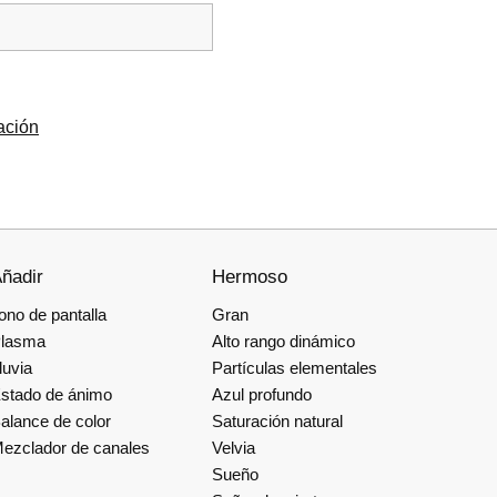
ración
ñadir
Hermoso
ono de pantalla
Gran
lasma
Alto rango dinámico
luvia
Partículas elementales
stado de ánimo
Azul profundo
alance de color
Saturación natural
ezclador de canales
Velvia
Sueño