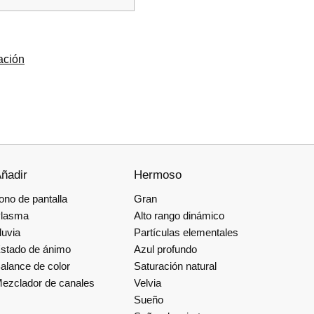
ración
ñadir
Hermoso
ono de pantalla
Gran
lasma
Alto rango dinámico
luvia
Partículas elementales
stado de ánimo
Azul profundo
alance de color
Saturación natural
ezclador de canales
Velvia
Sueño