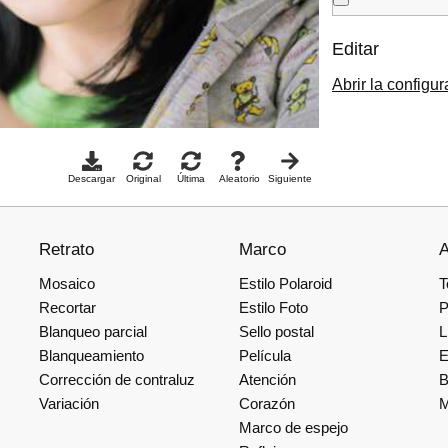
Editar
Abrir la configu
Descargar
Original
Última
Aleatorio
Siguiente
Retrato
Marco
A
Mosaico
Estilo Polaroid
T
Recortar
Estilo Foto
P
Blanqueo parcial
Sello postal
L
Blanqueamiento
Película
E
Corrección de contraluz
Atención
B
Variación
Corazón
M
Marco de espejo