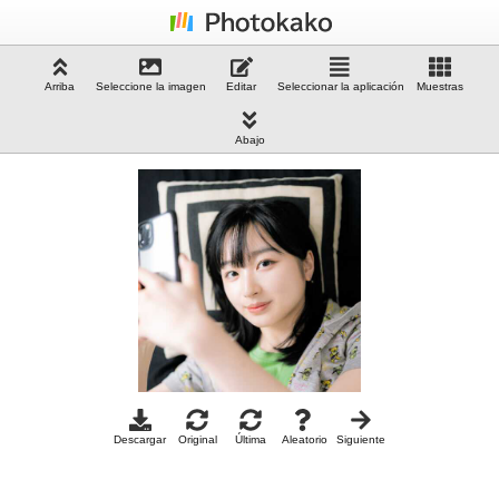
Arriba
Seleccione la imagen
Editar
Seleccionar la aplicación
Muestras
Abajo
Descargar
Original
Última
Aleatorio
Siguiente