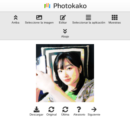
Arriba
Seleccione la imagen
Editar
Seleccionar la aplicación
Muestras
Abajo
Descargar
Original
Última
Aleatorio
Siguiente