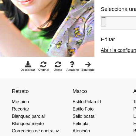
Selecciona un
Editar
Abrir la configu
Descargar
Original
Última
Aleatorio
Siguiente
Retrato
Marco
A
Mosaico
Estilo Polaroid
T
Recortar
Estilo Foto
P
Blanqueo parcial
Sello postal
L
Blanqueamiento
Película
E
Corrección de contraluz
Atención
B