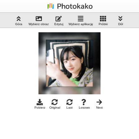
Góra
Wybierz obraz
Edytuj
Wybierz aplikację
Próbki
Dół
Pobierz
Original
Last
Losowo
Next