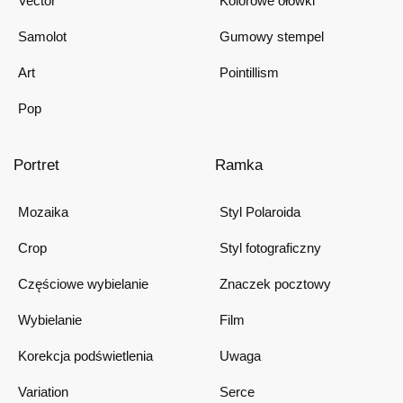
Vector
Kolorowe ołówki
Samolot
Gumowy stempel
Art
Pointillism
Pop
Portret
Ramka
Mozaika
Styl Polaroida
Crop
Styl fotograficzny
Częściowe wybielanie
Znaczek pocztowy
Wybielanie
Film
Korekcja podświetlenia
Uwaga
Variation
Serce