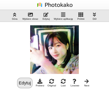
Góra
Wybierz obraz
Edytuj
Wybierz aplikację
Próbki
Dół
Edytuj
Pobierz
Original
Last
Losowo
Next