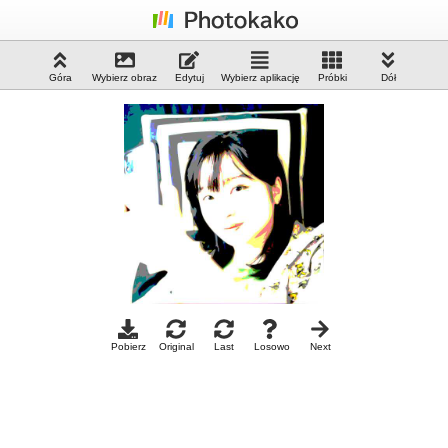
Góra
Wybierz obraz
Edytuj
Wybierz aplikację
Próbki
Dół
Pobierz
Original
Last
Losowo
Next