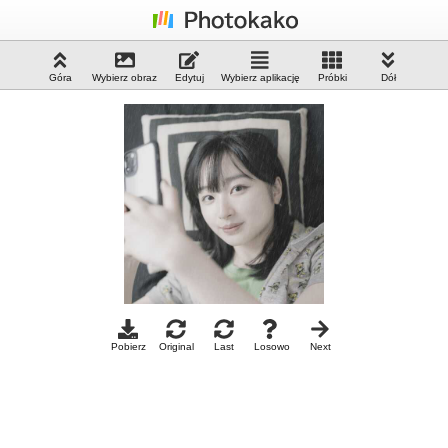
Góra
Wybierz obraz
Edytuj
Wybierz aplikację
Próbki
Dół
Pobierz
Original
Last
Losowo
Next