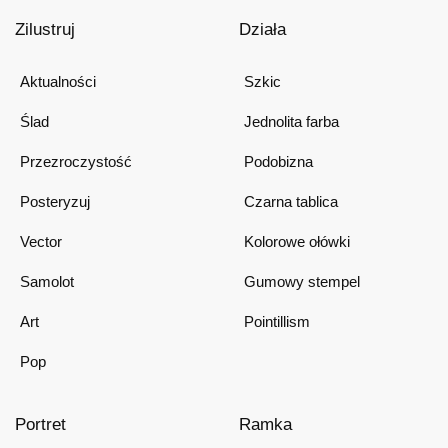
Zilustruj
Działa
Aktualności
Szkic
Ślad
Jednolita farba
Przezroczystość
Podobizna
Posteryzuj
Czarna tablica
Vector
Kolorowe ołówki
Samolot
Gumowy stempel
Art
Pointillism
Pop
Portret
Ramka