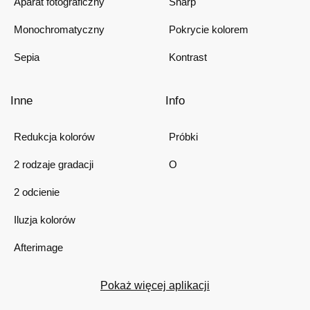
Aparat fotograficzny
Sharp
Monochromatyczny
Pokrycie kolorem
Sepia
Kontrast
Inne
Info
Redukcja kolorów
Próbki
2 rodzaje gradacji
O
2 odcienie
Iluzja kolorów
Afterimage
Pokaż więcej aplikacji