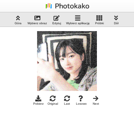
Góra
Wybierz obraz
Edytuj
Wybierz aplikację
Próbki
Dół
Pobierz
Original
Last
Losowo
Next