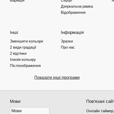
Варіація
Серце
М
Дзеркальна рамка
Відображення
Інші
Інформація
Зменшити кольори
Зразки
2 види градації
Про нас
2 відтінки
Ілюзія кольору
Післязображення
Показати інші програми
Мови
Пов'язані сай
Онлайн таймер,