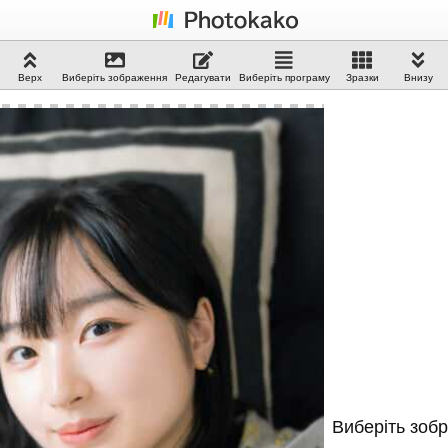
Верх
Виберіть зображення
Редагувати
Виберіть програму
Зразки
Внизу
Виберіть зоб