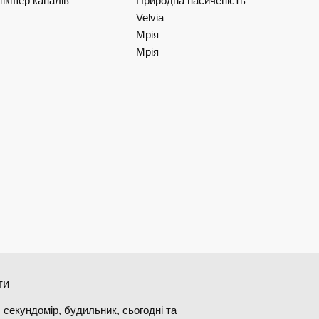
ікшер каналів
Природна насиченість
Velvia
Мрія
Мрія
ти
 секундомір, будильник, сьогодні та