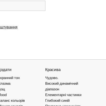
аштування
Додати
Красива
кранний тон
Чудово.
лазма
Високий динамічний
Дощ
діапазон
Mood
Елементарні частинки
аланс кольорів
Глибокий синій