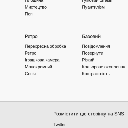
Площина
Гумовий штамп
Мистецтво
Пуантилізм
Поп
Ретро
Базовий
Перехресна обробка
Повідомлення
Ретро
Повернути
Іграшкова камера
Різкий
Монохромний
Кольорове охоплення
Сепія
Контрастність
Розмістити цю сторінку на SNS
Twitter