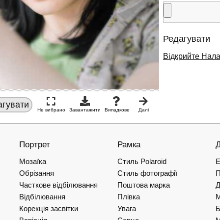
Редагувати
Відкрийте Нал
агувати
Не вибрано
Завантажити
Випадкове
Далі
Портрет
Рамка
Мозаїка
Стиль Polaroid
Е
Обрізання
Стиль фотографії
П
Часткове відбілювання
Поштова марка
Відбілювання
Плівка
Корекція засвітки
Увага
Б