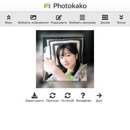
Верх
Виберіть зображення
Редагувати
Виберіть програму
Зразки
Внизу
Завантажити
Оригінал
Останній
Випадкове
Далі