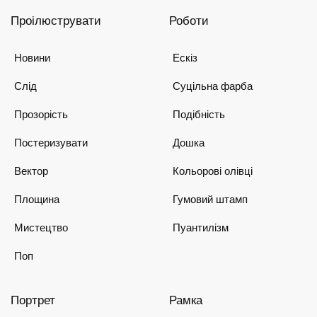
Проілюструвати
Роботи
Новини
Ескіз
Слід
Суцільна фарба
Прозорість
Подібність
Постеризувати
Дошка
Вектор
Кольорові олівці
Площина
Гумовий штамп
Мистецтво
Пуантилізм
Поп
Портрет
Рамка