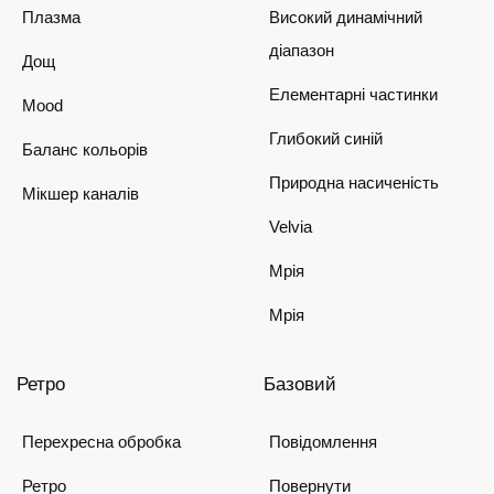
Плазма
Високий динамічний
діапазон
Дощ
Елементарні частинки
Mood
Глибокий синій
Баланс кольорів
Природна насиченість
Мікшер каналів
Velvia
Мрія
Мрія
Ретро
Базовий
Перехресна обробка
Повідомлення
Ретро
Повернути