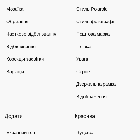
Мозаїка
Стиль Polaroid
Обрізання
Стиль фотографії
Часткове відбілювання
Поштова марка
Відбілювання
Плівка
Корекція засвітки
Увага
Варіація
Серце
Дзеркальна рамка
Відображення
Додати
Красива
Екранний тон
Чудово.