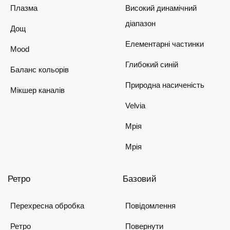
Плазма
Високий динамічний
діапазон
Дощ
Елементарні частинки
Mood
Глибокий синій
Баланс кольорів
Природна насиченість
Мікшер каналів
Velvia
Мрія
Мрія
Ретро
Базовий
Перехресна обробка
Повідомлення
Ретро
Повернути