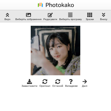
Верх
Виберіть зображення
Редагувати
Виберіть програму
Зразки
Внизу
Завантажити
Оригінал
Останній
Випадкове
Далі