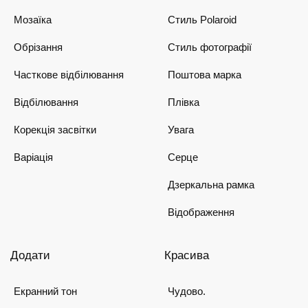
Мозаїка
Стиль Polaroid
Обрізання
Стиль фотографії
Часткове відбілювання
Поштова марка
Відбілювання
Плівка
Корекція засвітки
Увага
Варіація
Серце
Дзеркальна рамка
Відображення
Додати
Красива
Екранний тон
Чудово.