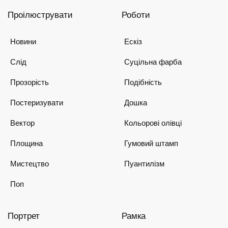
Проілюструвати
Роботи
Новини
Ескіз
Слід
Суцільна фарба
Прозорість
Подібність
Постеризувати
Дошка
Вектор
Кольорові олівці
Площина
Гумовий штамп
Мистецтво
Пуантилізм
Поп
Портрет
Рамка