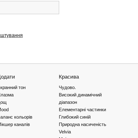
аштування
Додати
Красива
кранний тон
Чудово.
лазма
Високий динамічний
Дощ
діапазон
Mood
Елементарні частинки
аланс кольорів
Глибокий синій
ікшер каналів
Природна насиченість
Velvia