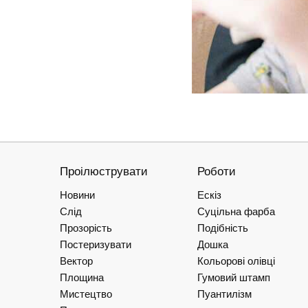
Проілюструвати
Роботи
Новини
Ескіз
Слід
Суцільна фарба
Прозорість
Подібність
Постеризувати
Дошка
Вектор
Кольорові олівці
Площина
Гумовий штамп
Мистецтво
Пуантилізм