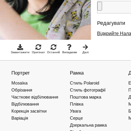
Редагувати
Відкрийте Нал
Завантажити
Оригінал
Останній
Випадкове
Далі
Портрет
Рамка
Мозаїка
Стиль Polaroid
Е
Обрізання
Стиль фотографії
П
Часткове відбілювання
Поштова марка
Відбілювання
Плівка
Корекція засвітки
Увага
Б
Варіація
Серце
М
Дзеркальна рамка