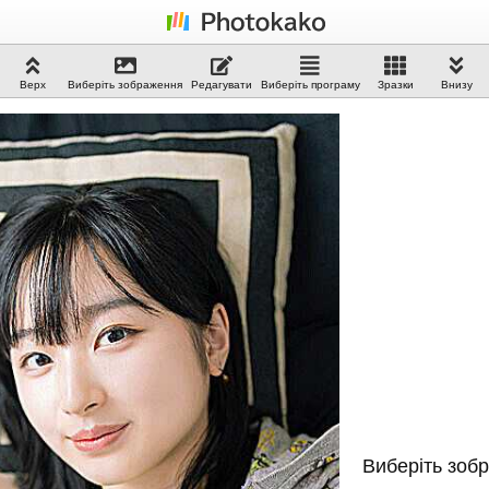
Верх
Виберіть зображення
Редагувати
Виберіть програму
Зразки
Внизу
Виберіть зоб