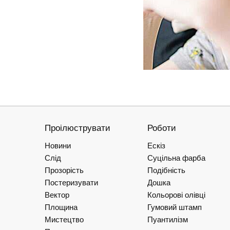
Проілюструвати
Роботи
Новини
Ескіз
Слід
Суцільна фарба
Прозорість
Подібність
Постеризувати
Дошка
Вектор
Кольорові олівці
Площина
Гумовий штамп
Мистецтво
Пуантилізм