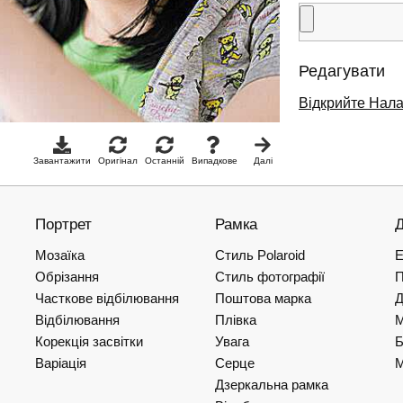
Редагувати
Відкрийте Нал
Завантажити
Оригінал
Останній
Випадкове
Далі
Портрет
Рамка
Мозаїка
Стиль Polaroid
Е
Обрізання
Стиль фотографії
П
Часткове відбілювання
Поштова марка
Відбілювання
Плівка
Корекція засвітки
Увага
Б
Варіація
Серце
М
Дзеркальна рамка