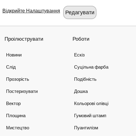
Відкрийте Налаштування
Проілюструвати
Роботи
Новини
Ескіз
Слід
Суцільна фарба
Прозорість
Подібність
Постеризувати
Дошка
Вектор
Кольорові олівці
Площина
Гумовий штамп
Мистецтво
Пуантилізм