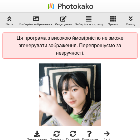
Верх
Виберіть зображення
Редагувати
Виберіть програму
Зразки
Внизу
Ця програма з високою ймовірністю не зможе
згенерувати зображення. Перепрошуємо за
незручності.
Завантажити
Оригінал
Останній
Випадкове
Далі