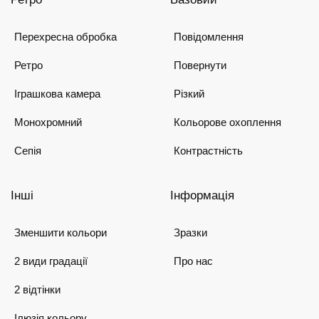
Перехресна обробка
Повідомлення
Ретро
Повернути
Іграшкова камера
Різкий
Монохромний
Кольорове охоплення
Сепія
Контрастність
Інші
Інформація
Зменшити кольори
Зразки
2 види градації
Про нас
2 відтінки
Ілюзія кольору