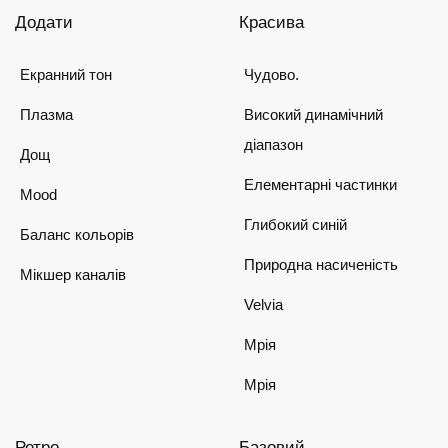
Додати
Красива
Екранний тон
Чудово.
Плазма
Високий динамічний
діапазон
Дощ
Елементарні частинки
Mood
Глибокий синій
Баланс кольорів
Природна насиченість
Мікшер каналів
Velvia
Мрія
Мрія
Ретро
Базовий