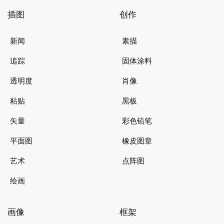
插图
创作
新闻
素描
追踪
固体涂料
透明度
肖像
粘贴
黑板
矢量
彩色铅笔
平面图
橡皮图章
艺术
点阵图
绘画
画像
框架