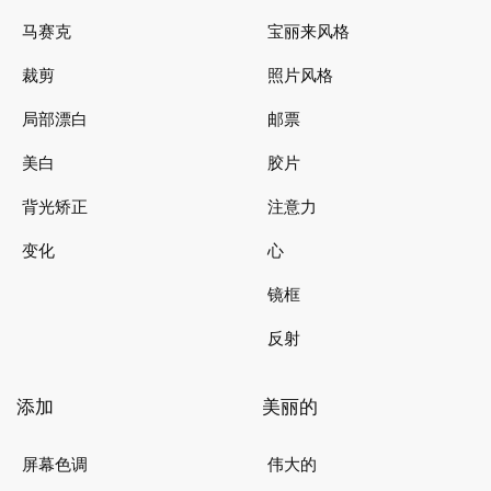
马赛克
宝丽来风格
裁剪
照片风格
局部漂白
邮票
美白
胶片
背光矫正
注意力
变化
心
镜框
反射
添加
美丽的
屏幕色调
伟大的