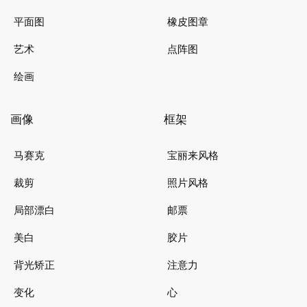
平面图
橡皮图章
艺术
点阵图
绘画
画像
框架
马赛克
宝丽来风格
裁剪
照片风格
局部漂白
邮票
美白
胶片
背光矫正
注意力
变化
心